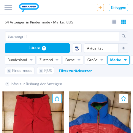
Einloggen
64 Anzeigen in Kindermode - Marke: KJUS
Filtern
2
Bundesland
Zustand
Farbe
Größe
Marke
Kindermode
KJUS
Filter zurücksetzen
Infos zur Reihung der Anzeigen