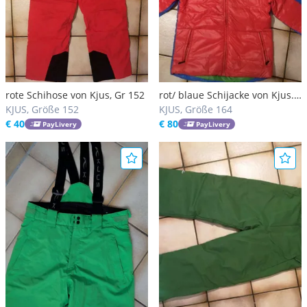
rote Schihose von Kjus, Gr 152
rot/ blaue Schijacke von Kjus.
KJUS, Größe 152
Gr 164, top
KJUS, Größe 164
€ 40
€ 80
PayLivery
PayLivery