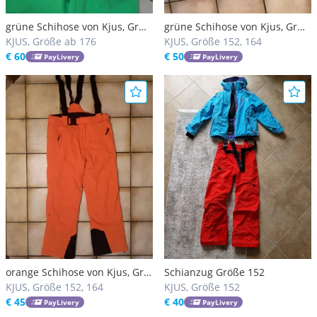
grüne Schihose von Kjus, Gr
grüne Schihose von Kjus, Gr
176, top
KJUS, Größe ab 176
164, top
KJUS, Größe 152, 164
€ 60
€ 50
PayLivery
PayLivery
orange Schihose von Kjus, Gr
Schianzug Größe 152
164
KJUS, Größe 152, 164
KJUS, Größe 152
€ 45
€ 40
PayLivery
PayLivery