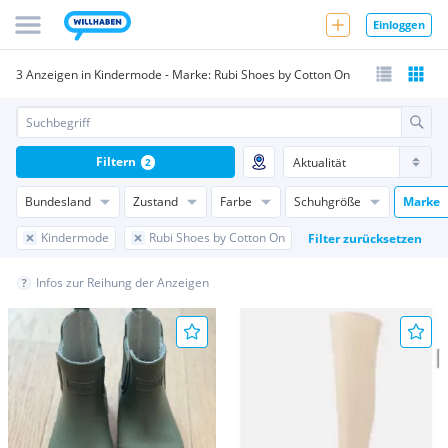
Einloggen
3 Anzeigen in Kindermode - Marke: Rubi Shoes by Cotton On
Filtern
2
Bundesland
Zustand
Farbe
Schuhgröße
Marke
Kindermode
Rubi Shoes by Cotton On
Filter zurücksetzen
Infos zur Reihung der Anzeigen