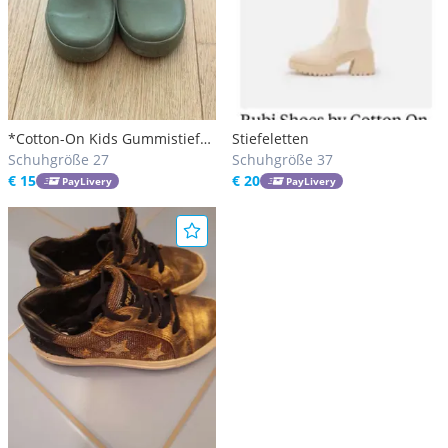
*Cotton-On Kids Gummistiefel,
Stiefeletten
sage, Gr 27*
Schuhgröße 27
Schuhgröße 37
€ 15
€ 20
PayLivery
PayLivery