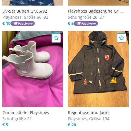
UV-Set Buben Gr.86/92
Playshoes Badeschuhe Gr.
Playshoes, Größe 86, 92
26/27
Schuhgröße 26, 27
€ 10
€ 5
PayLivery
PayLivery
Gummistiefel Playshoes
Regenhose und Jacke
Schuhgröße 21
Playshoes, Größe 104
€ 5
€ 20