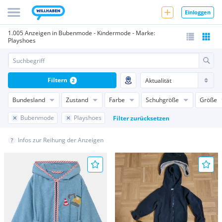
Einloggen
1.005 Anzeigen in Bubenmode - Kindermode - Marke:
Playshoes
Filtern
2
Bundesland
Zustand
Farbe
Schuhgröße
Größe
Bubenmode
Playshoes
Filter zurücksetzen
Infos zur Reihung der Anzeigen