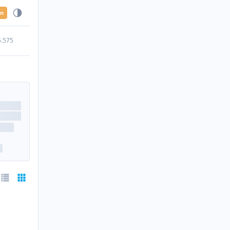
en
5.575