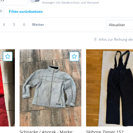
Anzeigen mit Käuferschutz und Versand
ER
Filter zurücksetzen
4
5
6
Weiter
Infos zur Reihung d
Schijacke / Anorak - Marke:
Skihose Ziener 152