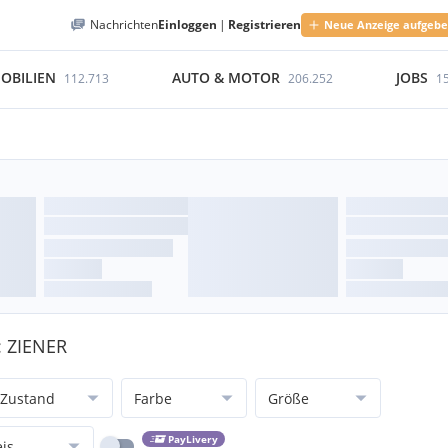
Nachrichten
Einloggen
|
Registrieren
Neue Anzeige aufgeb
OBILIEN
AUTO & MOTOR
JOBS
112.713
206.252
1
: ZIENER
Zustand
Farbe
Größe
PayLivery
eis