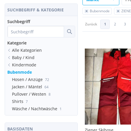
SUCHBEGRIFF & KATEGORIE
Bubenmode
ZIEN
Suchbegriff
Zurück
1
2
3
Kategorie
Alle Kategorien
Baby / Kind
Kindermode
Bubenmode
Hosen / Anzüge
72
Jacken / Mäntel
64
Pullover / Westen
8
Shirts
7
Wäsche / Nachtwäsche
1
BASISDATEN
Ziener Skihose