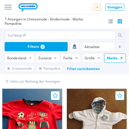
Einloggen
7 Anzeigen in Unisexmode - Kindermode - Marke:
Pampolìna
Filtern
2
Bundesland
Zustand
Farbe
Größe
Marke
Unisexmode
Pampolìna
Filter zurücksetzen
Infos zur Reihung der Anzeigen