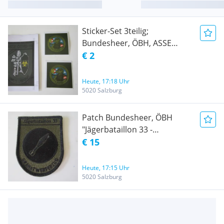
Sticker-Set 3teilig;
Bundesheer, ÖBH, ASSE
Covid 19, 2x 1. AssKp Jun-Okt.
€ 2
2025 SUMUS UBIQUE
Heute, 17:18 Uhr
5020 Salzburg
Patch Bundesheer, ÖBH
"Jägerbataillon 33 -
Granatwerferzug" ;
€ 15
Stoffpatch mit Klett auf der
Rückseite
Heute, 17:15 Uhr
5020 Salzburg