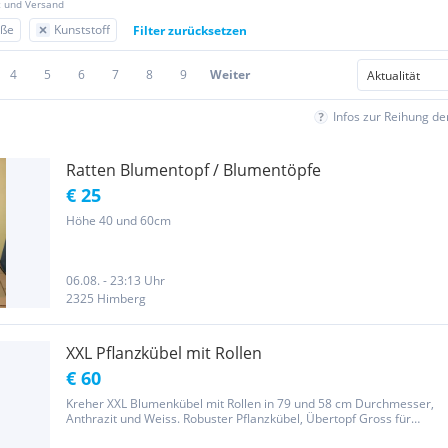
z und Versand
äße
Kunststoff
Filter zurücksetzen
4
5
6
7
8
9
Weiter
Infos zur Reihung d
Ratten Blumentopf / Blumentöpfe
€ 25
Höhe 40 und 60cm
06.08. - 23:13 Uhr
2325 Himberg
XXL Pflanzkübel mit Rollen
€ 60
Kreher XXL Blumenkübel mit Rollen in 79 und 58 cm Durchmesser,
Anthrazit und Weiss. Robuster Pflanzkübel, Übertopf Gross für
Blumen, Bäume, aussen und innen. Kaufpreis war € 117,00