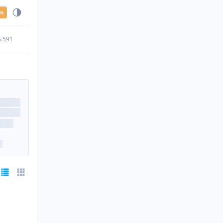
en
5.591