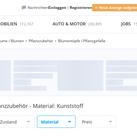
Nachrichten
Einloggen
|
Registrieren
Neue Anzeige aufgeb
OBILIEN
AUTO & MOTOR
JOBS
112.767
206.895
1
äume / Blumen
Pflanzzubehör
Blumentöpfe / Pflanzgefäße
anzzubehör - Material: Kunststoff
Zustand
Material
Preis