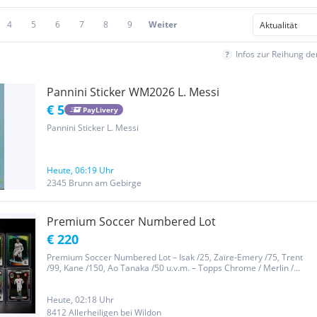
4
5
6
7
8
9
Weiter
Infos zur Reihung d
Pannini Sticker WM2026 L. Messi
€ 5
PayLivery
Pannini Sticker L. Messi
Heute, 06:19 Uhr
2345 Brunn am Gebirge
Premium Soccer Numbered Lot
€ 220
Premium Soccer Numbered Lot – Isak /25, Zaïre-Emery /75, Trent
/99, Kane /150, Ao Tanaka /50 u.v.m. – Topps Chrome / Merlin /
Prizm
Heute, 02:18 Uhr
8412 Allerheiligen bei Wildon