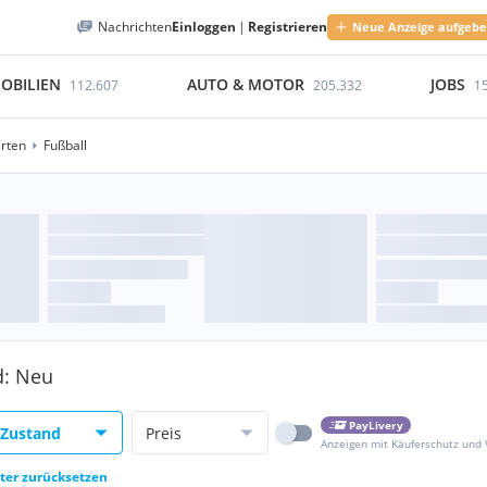
Nachrichten
Einloggen
|
Registrieren
Neue Anzeige aufgeb
OBILIEN
AUTO & MOTOR
JOBS
112.607
205.332
1
rten
Fußball
d: Neu
PayLivery
Zustand
Preis
Anzeigen mit Käuferschutz und
lter zurücksetzen