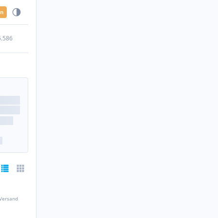
en
5.586
 Versand