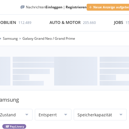
Nachrichten
Einloggen
|
Registrieren
Neue Anzeige aufgeb
OBILIEN
AUTO & MOTOR
JOBS
112.489
205.660
1
Samsung
Galaxy Grand Neo / Grand Prime
 Samsung
Zustand
Entsperrt
Speicherkapazität
PayLivery