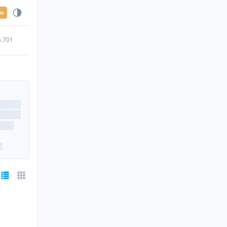
en
5.701