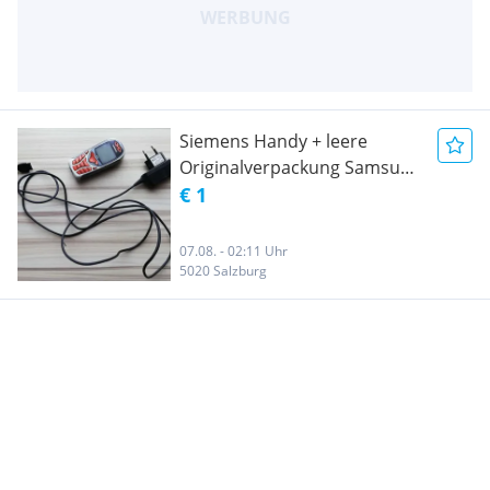
Siemens Handy + leere
Originalverpackung Samsung
ab 1€ Handys Telefon
€ 1
Smartphone Phone Galaxy
S3 oder Leder Handyhülle
07.08. - 02:11 Uhr
Handys
5020 Salzburg