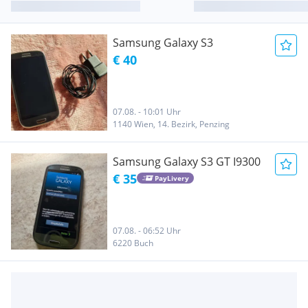
Samsung Galaxy S3
€ 40
07.08. - 10:01 Uhr
1140 Wien, 14. Bezirk, Penzing
Samsung Galaxy S3 GT I9300
€ 35
PayLivery
07.08. - 06:52 Uhr
6220 Buch