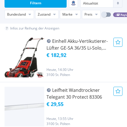
Filtern
Bundesland
Zustand
Marke
Preis
PayL
Infos zur Reihung der Anzeigen
Einhell Akku-Vertikutierer-
Lüfter GE-SA 36/35 Li-Solo,
3420685
€ 182,92
Heute, 14:30 Uhr
3100 St. Pölten
Leifheit Wandtrockner
Telegant 30 Protect 83306
€ 29,55
Heute, 13:55 Uhr
3100 St. Pölten