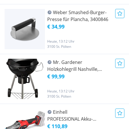
Weber Smashed-Burger-
Presse für Plancha, 3400846
€ 34,99
Heute, 13:12 Uhr
3100 St. Pölten
Mr. Gardener
Holzkohlegrill Nashville,
Grillfläche 53,5 cm, Kudelgrill,
€ 99,99
8190
Heute, 13:12 Uhr
3100 St. Pölten
Einhell
PROFESSIONAL Akku-
Flachkopf-Winkelschleifer TP-
€ 110,89