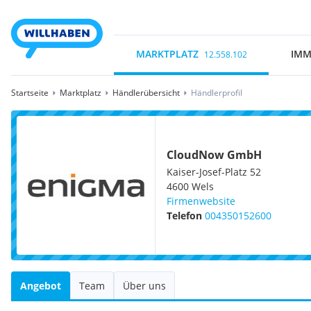
MARKTPLATZ
IMM
12.558.102
Startseite
Marktplatz
Händlerübersicht
Händlerprofil
CloudNow GmbH
Kaiser-Josef-Platz 52
4600
Wels
Firmenwebsite
Telefon
004350152600
Angebot
Team
Über uns