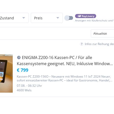
PayLivery
Zustand
Preis
Anzeigen mit Käuferschutz und
Infos zur Reihung d
ENIGMA Z200-16 Kassen-PC / Für alle
Kassensysteme geeignet. NEU, Inklusive Windows
11 IOT
€ 799
Kassen-PC Z200-156O – Neuware mit Windows 11 IoT 2024 Neuer,
sofort einsatzbereiter Kassen-PC – ideal für Gastronomie, Handel,
Friseure oder alle Branchen, die eine stabile Windows-
07.08. - 06:32 Uhr
Kassenlösung benötigen. Technische Daten: Modell: Z200-156O
4600 Wels
Display:...