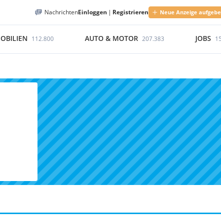
Nachrichten
Einloggen
|
Registrieren
Neue Anzeige aufgeb
OBILIEN
AUTO & MOTOR
JOBS
112.800
207.383
1