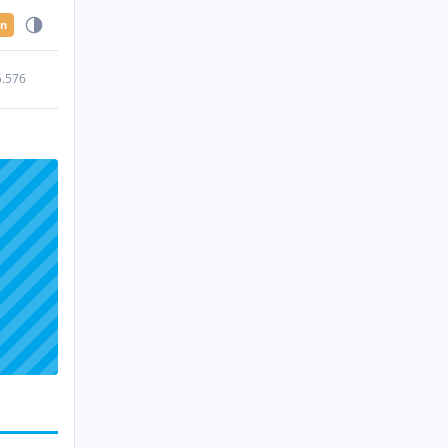
en
5.576