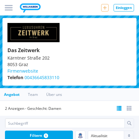
Einloggen
Das Zeitwerk
Kärntner Straße 202
8053
Graz
Firmenwebsite
Telefon
00436645833110
Angebot
Team
Über uns
2 Anzeigen - Geschlecht: Damen
Filtern
1