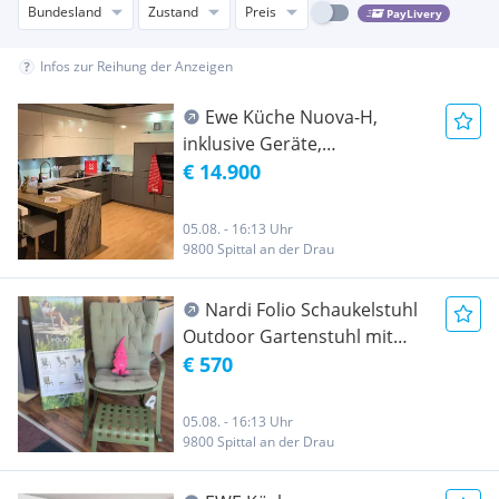
Bundesland
Zustand
Preis
PayLivery
Infos zur Reihung der Anzeigen
Ewe Küche Nuova-H,
inklusive Geräte,
ABHOLPREIS
€ 14.900
05.08. - 16:13 Uhr
9800 Spittal an der Drau
Nardi Folio Schaukelstuhl
Outdoor Gartenstuhl mit
Hocker und Kissen
€ 570
05.08. - 16:13 Uhr
9800 Spittal an der Drau