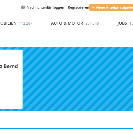
Nachrichten
Einloggen
|
Registrieren
Neue Anzeige aufgeb
OBILIEN
AUTO & MOTOR
JOBS
112.287
204.548
1
lz Bernd