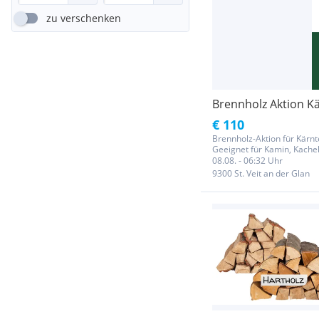
zu verschenken
Brennholz Aktion Kä
€ 110
Brennholz-Aktion für Kärn
Geeignet für Kamin, Kachel
Weichholzmix • Reine Birke
08.08. - 06:32 Uhr
9300 St. Veit an der Glan