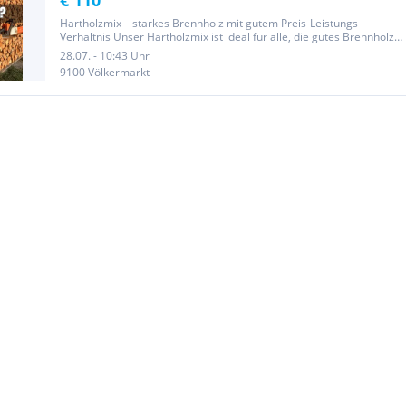
€ 110
Hartholzmix – starkes Brennholz mit gutem Preis-Leistungs-
Verhältnis Unser Hartholzmix ist ideal für alle, die gutes Brennholz
für Kamin, Kachelofen oder Holzofen suchen und dabei
28.07. - 10:43 Uhr
preisbewusst kaufen möchten. Brennholz Bernd liefert sauberes,
9100 Völkermarkt
gesiebtes...