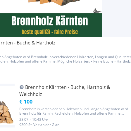
rnten - Buche & Hartholz
ten Angeboten wird Brennholz in verschiedenen Holzarten, Längen und Qualitäte
ofen, Holzofen und offene Kamine. Mögliche Holzarten: • Reine Buche • Hartholz
 auf Anfrage...
Brennholz Kärnten - Buche, Hartholz &
Weichholz
€ 100
Brennholz in verschiedenen Holzarten und Längen Angeboten wird
Brennholz für Kamin, Kachelofen, Holzofen und offene Kamine.
Mögliche Holzarten: • Reine Buche • Hartholzmix • Weichholzmix •
28.07. - 10:43 Uhr
Reine Birke auf Anfrage Mögliche Längen: • 25 cm • 30 cm • 50 cm...
9300 St. Veit an der Glan