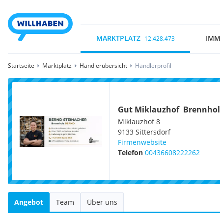
MARKTPLATZ
IMM
12.428.473
Startseite
Marktplatz
Händlerübersicht
Händlerprofil
Gut Miklauzhof  Brennho
Miklauzhof 8
9133
Sittersdorf
Firmenwebsite
Telefon
00436608222262
Angebot
Team
Über uns