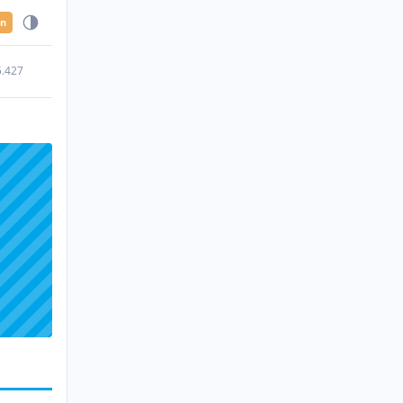
en
5.427