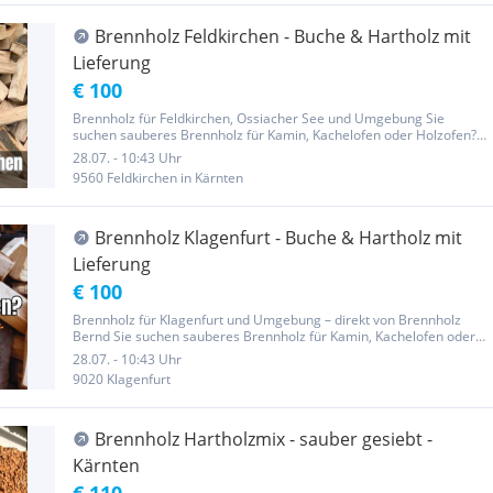
Brennholz Feldkirchen - Buche & Hartholz mit
Lieferung
€ 100
Brennholz für Feldkirchen, Ossiacher See und Umgebung Sie
suchen sauberes Brennholz für Kamin, Kachelofen oder Holzofen?
Brennholz Bernd liefert hochwertiges, gesiebtes Brennholz nach
28.07. - 10:43 Uhr
Feldkirchen und Umgebung – zuverlässig, regional und
9560 Feldkirchen in Kärnten
unkompliziert....
Brennholz Klagenfurt - Buche & Hartholz mit
Lieferung
€ 100
Brennholz für Klagenfurt und Umgebung – direkt von Brennholz
Bernd Sie suchen sauberes Brennholz für Kamin, Kachelofen oder
Holzofen? Brennholz Bernd liefert hochwertiges, gesiebtes
28.07. - 10:43 Uhr
Brennholz nach Klagenfurt und Umgebung. Wir bieten: • Reine
9020 Klagenfurt
Buche •...
Brennholz Hartholzmix - sauber gesiebt -
Kärnten