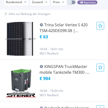
Bundesland
Zustand
Preis
PayLivery
Infos zur Reihung der Anzeigen
Trina Solar Vertex S 420
TSM-420DE09R.08 |
Photovoltaik Module | 420W
€ 63
- Eur. 63,-- netto
18.04. - 18:01 Uhr
9821 Räuflach
KINGSPAN TruckMaster
mobile Tankstelle TM300 -
netto Eur. 820,--
€ 984
18.04. - 18:00 Uhr
9821 Räuflach