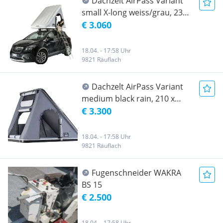
Dachzelt AirPass Variant
small X-long weiss/grau, 230
x 130cm NEU, netto Eur.
€ 3.060
2.550,----
18.04. - 17:58 Uhr
9821 Räuflach
Dachzelt AirPass Variant
medium black rain, 210 x
145cm NEU, netto Eur.
€ 3.300
2.750,----
18.04. - 17:58 Uhr
9821 Räuflach
Fugenschneider WAKRA
BS 15
€ 2.500
18.04. - 17:58 Uhr