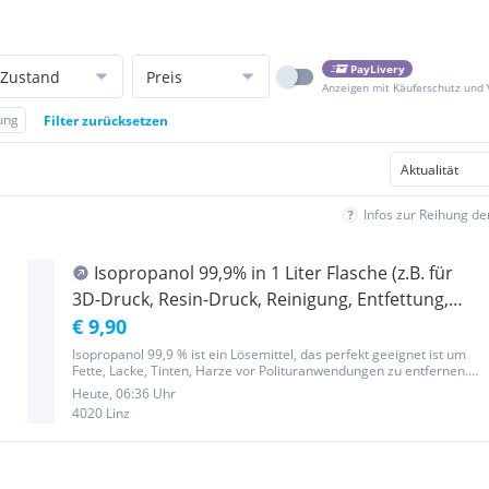
PayLivery
Zustand
Preis
Anzeigen mit Käuferschutz und
ung
Filter zurücksetzen
Infos zur Reihung d
Isopropanol 99,9% in 1 Liter Flasche (z.B. für
3D-Druck, Resin-Druck, Reinigung, Entfettung,
usw.)
€ 9,90
Isopropanol 99,9 % ist ein Lösemittel, das perfekt geeignet ist um
Fette, Lacke, Tinten, Harze vor Polituranwendungen zu entfernen.
Breite Verwendung findet es aber auch als Hilfsmittel zur
Heute, 06:36 Uhr
Entfernung von Schmutzbelägen und Kleberückständen. In der
4020 Linz
Resin...