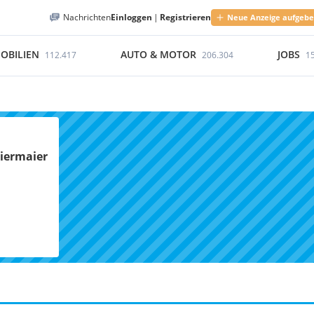
Nachrichten
Einloggen
|
Registrieren
Neue Anzeige aufgeb
OBILIEN
AUTO & MOTOR
JOBS
112.417
206.304
1
Diermaier