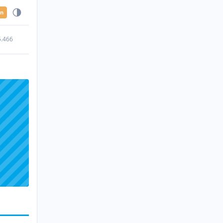
en
5.466