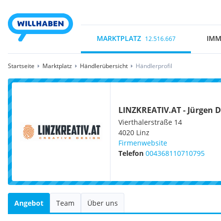
MARKTPLATZ
IMM
12.516.667
Startseite
Marktplatz
Händlerübersicht
Händlerprofil
LINZKREATIV.AT - Jürgen 
Vierthalerstraße 14
4020
Linz
Firmenwebsite
Telefon
004368110710795
Angebot
Team
Über uns