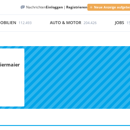
Nachrichten
Einloggen
|
Registrieren
Neue Anzeige aufgeb
OBILIEN
AUTO & MOTOR
JOBS
112.493
204.426
1
Diermaier