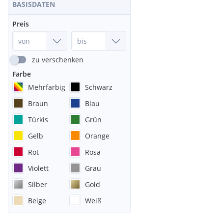
BASISDATEN
Preis
zu verschenken
Farbe
Mehrfarbig
Schwarz
Braun
Blau
Türkis
Grün
Gelb
Orange
Rot
Rosa
Violett
Grau
Silber
Gold
Beige
Weiß