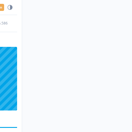
en
5.586