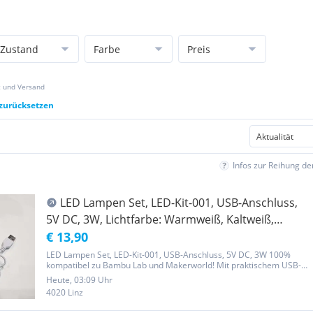
Zustand
Farbe
Preis
z und Versand
 zurücksetzen
Infos zur Reihung d
LED Lampen Set, LED-Kit-001, USB-Anschluss,
5V DC, 3W, Lichtfarbe: Warmweiß, Kaltweiß,
Neutralweiß (Kompatibel zu Bambu Lab und
€ 13,90
Makerworld
LED Lampen Set, LED-Kit-001, USB-Anschluss, 5V DC, 3W 100%
kompatibel zu Bambu Lab und Makerworld! Mit praktischem USB-
Anschluss, der auch auf 5V-Netzteil umgebaut werden kann.
Heute, 03:09 Uhr
Lichtfarbe: Warmweiß, Kaltweiß, Neutralweiß Dimmbar: In
4020 Linz
mehreren Stufen über...