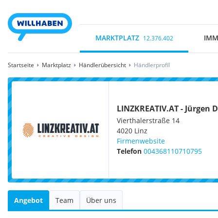
MARKTPLATZ
IMM
12.376.402
Startseite
Marktplatz
Händlerübersicht
Händlerprofil
LINZKREATIV.AT - Jürgen 
Vierthalerstraße 14
4020
Linz
Firmenwebsite
Telefon
004368110710795
Angebot
Team
Über uns