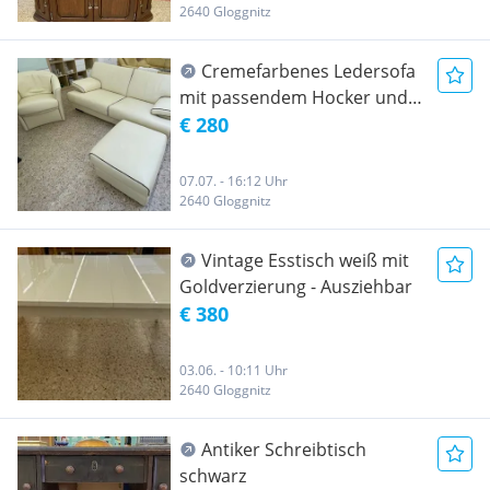
2640 Gloggnitz
Cremefarbenes Ledersofa
mit passendem Hocker und
Sessel
€ 280
07.07. - 16:12 Uhr
2640 Gloggnitz
Vintage Esstisch weiß mit
Goldverzierung - Ausziehbar
€ 380
03.06. - 10:11 Uhr
2640 Gloggnitz
Antiker Schreibtisch
schwarz