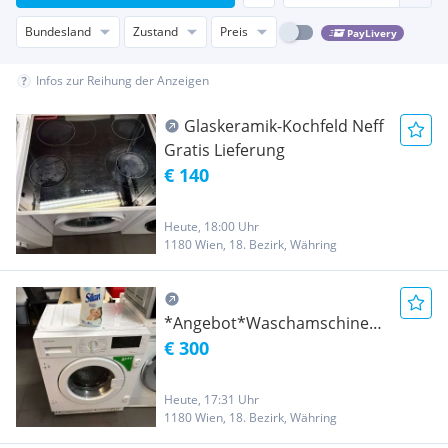
Bundesland
Zustand
Preis
PayLivery
Infos zur Reihung der Anzeigen
Glaskeramik-Kochfeld Neff
Gratis Lieferung
€ 140
Heute, 18:00 Uhr
1180 Wien, 18. Bezirk, Währing
*Angebot*Waschamschine
Elektrabregenz (Einbau
€ 300
Gerät) 7Kg A+++ Gratis
Lieferung
Heute, 17:31 Uhr
1180 Wien, 18. Bezirk, Währing