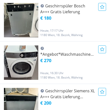
Geschirrspüler Bosch
A+++ Gratis Lieferung
€ 180
Heute, 17:17 Uhr
1180 Wien, 18. Bezirk, Währing
*Angebot*Waschmaschine
AEG 8Kg A+++ Gratis
€ 270
Lieferung
Heute, 16:30 Uhr
1180 Wien, 18. Bezirk, Währing
Geschirrspüler Siemens XL
A+++ Gratis Lieferung
06449492960
€ 200