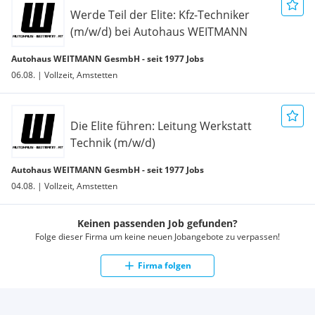
- Abwechslungsreiche Aufgabenbereiche mit Kundenkontakt
Werde Teil der Elite: Kfz-Techniker
- Leistungsauswertungen nach jedem Quartal mit
(m/w/d) bei Autohaus WEITMANN
persönlicher Team-Besprechung
- IT-Infrastruktur auf höchstem Niveau mit österreichweit
Autohaus WEITMANN GesmbH - seit 1977 Jobs
einzigartigem Werkstatt-Managementsystem
06.08. | Vollzeit, Amstetten
- Vollständig digitalisierte Prozesse mittels iPad und 3CX –
Telefon- App
- Komfortabler Arbeitsplatz mit modernsten Arbeitsgeräten
Die Elite führen: Leitung Werkstatt
- Moderne Team-Räumlichkeiten mit Großbild-TV & eigener
Technik (m/w/d)
TEAM-Lounge
- Sehr gute öffentliche Anbindung
Autohaus WEITMANN GesmbH - seit 1977 Jobs
- asphaltierter und kostenloser Mitarbeiterparkplatz mit
wenigen Metern zum Arbeitsplatz
04.08. | Vollzeit, Amstetten
- Leistungsprämiensystem & Mitarbeiterrabatte
- Überdurchschnittliche Verdienstmöglichkeiten je nach
Keinen passenden Job gefunden?
Qualifikation und Leistung
Folge dieser Firma um keine neuen Jobangebote zu verpassen!
Arbeitsbereiche:
KFZ Technik / Elektrik / Mechatronic (inkl.
Firma folgen
Lehrlingsausbildung)
Lackierung / Spenglerei (inkl. Lehrlingsausbildung)
Handel- / Kaufberatung (inkl. smarter JUNIOR-