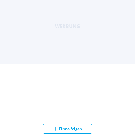
Verkaufsausbildung)
Service- / Kundenannahme
Ersatzteil- / Zubehörlogistik
KFZ Aufbereitungen / Veredelungen
Fahrzeug - Disposition
Buchhaltung / Rechnungswesen
Firma folgen