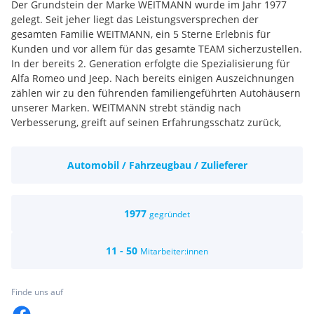
Der Grundstein der Marke WEITMANN wurde im Jahr 1977
gelegt. Seit jeher liegt das Leistungsversprechen der
gesamten Familie WEITMANN, ein 5 Sterne Erlebnis für
Kunden und vor allem für das gesamte TEAM sicherzustellen.
In der bereits 2. Generation erfolgte die Spezialisierung für
Alfa Romeo und Jeep. Nach bereits einigen Auszeichnungen
zählen wir zu den führenden familiengeführten Autohäusern
unserer Marken. WEITMANN strebt ständig nach
Verbesserung, greift auf seinen Erfahrungsschatz zurück,
blickt mit Freude und vollem Elan in die Zukunft.
Wir sind auf der Suche nach Mitarbeitern,
Automobil / Fahrzeugbau / Zulieferer
... die wissen was Sie wollen
... die Freude an dem haben, was Sie leisten
... die ein "leiwandes" Umfeld zu schätzen wissen
... die sich langfristig wohlfühlen möchten
1977
gegründet
... die sich um das WIE kümmern, nicht um das WAS
... die der Liebe zum Automobil / der Mobilität verfallen sind
11 - 50
Mitarbeiter:innen
😉
Wir bieten den perfekten Rahmen dafür:
Finde uns auf
- Familienfreundliche Arbeitszeiten (Mo – Do – 07:30 bis 12 &
12:30 bis 16:30 & Fr – 07:30 bis 12:00)