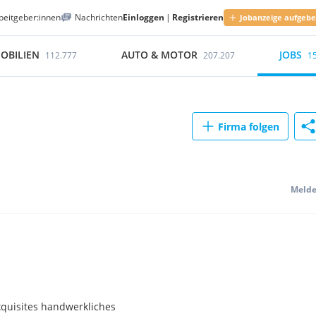
beitgeber:innen
Nachrichten
Einloggen
|
Registrieren
Jobanzeige aufgeb
OBILIEN
AUTO & MOTOR
JOBS
112.777
207.207
1
Firma folgen
Meld
exquisites handwerkliches