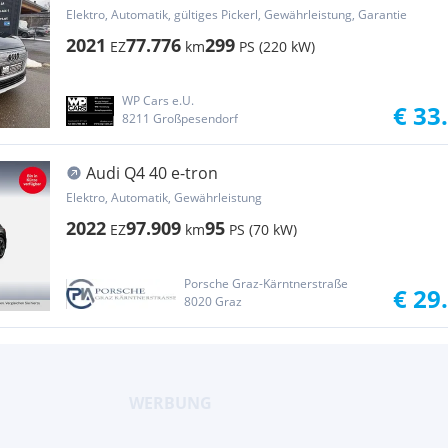
Elektro, Automatik, gültiges Pickerl, Gewährleistung, Garantie
2021
77.776
299
EZ
km
PS (220 kW)
WP Cars e.U.
€ 33
8211 Großpesendorf
Audi Q4 40 e-tron
Elektro, Automatik, Gewährleistung
2022
97.909
95
EZ
km
PS (70 kW)
Porsche Graz-Kärntnerstraße
€ 29
8020 Graz