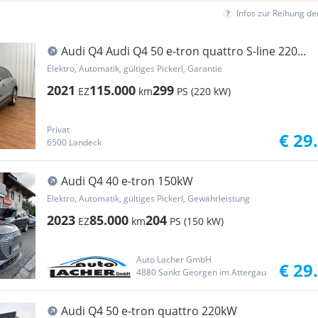
Infos zur Reihung d
Audi Q4 Audi Q4 50 e-tron quattro S-line 220
kW
Elektro, Automatik, gültiges Pickerl, Garantie
2021
115.000
299
EZ
km
PS (220 kW)
Privat
€ 29
6500 Landeck
Audi Q4 40 e-tron 150kW
Elektro, Automatik, gültiges Pickerl, Gewährleistung
2023
85.000
204
EZ
km
PS (150 kW)
Auto Lacher GmbH
€ 29
4880 Sankt Georgen im Attergau
Audi Q4 50 e-tron quattro 220kW