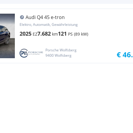
Audi Q4 45 e-tron
Elektro, Automatik, Gewährleistung
2025
7.682
121
EZ
km
PS (89 kW)
Porsche Wolfsberg
€ 46
9400 Wolfsberg