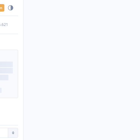
en
5.621