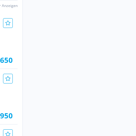
er Anzeigen
.650
.950