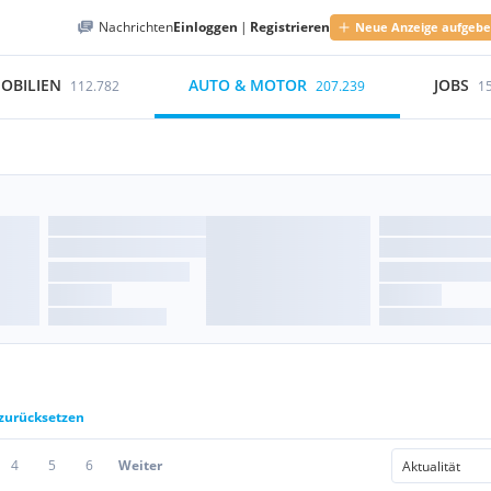
Nachrichten
Einloggen
|
Registrieren
Neue Anzeige aufgeb
OBILIEN
AUTO & MOTOR
JOBS
112.782
207.239
1
 zurücksetzen
4
5
6
Weiter