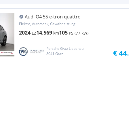
Audi Q4 55 e-tron quattro
Elektro, Automatik, Gewährleistung
2024
14.569
105
EZ
km
PS (77 kW)
Porsche Graz Liebenau
€ 44
8041 Graz