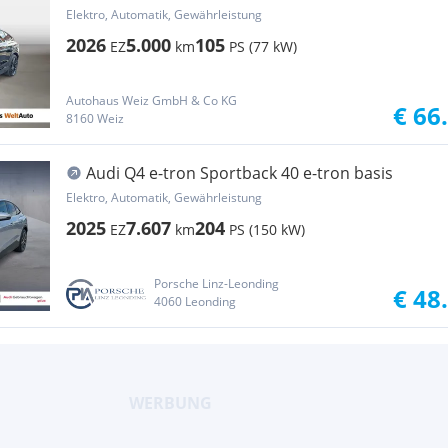
Elektro, Automatik, Gewährleistung
2026
5.000
105
EZ
km
PS (77 kW)
Autohaus Weiz GmbH & Co KG
€ 66
8160 Weiz
Audi Q4 e-tron Sportback 40 e-tron basis
Elektro, Automatik, Gewährleistung
2025
7.607
204
EZ
km
PS (150 kW)
Porsche Linz-Leonding
€ 48
4060 Leonding