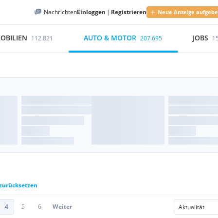
Nachrichten
Einloggen
|
Registrieren
Neue Anzeige aufgeb
OBILIEN
AUTO & MOTOR
JOBS
112.821
207.695
1
 zurücksetzen
4
5
6
Weiter