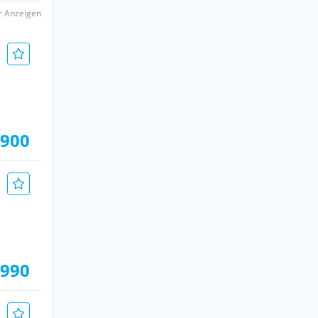
er Anzeigen
.900
.990