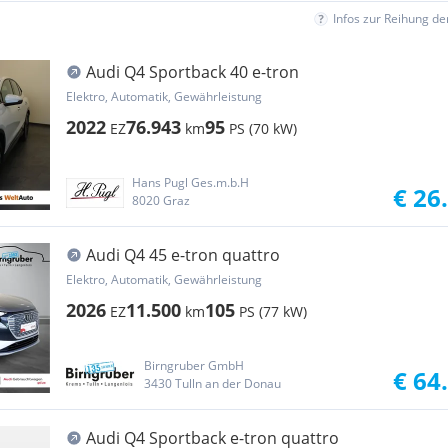
Infos zur Reihung d
Audi Q4 Sportback 40 e-tron
Elektro, Automatik, Gewährleistung
2022
76.943
95
EZ
km
PS (70 kW)
Hans Pugl Ges.m.b.H
€ 26
8020 Graz
Audi Q4 45 e-tron quattro
Elektro, Automatik, Gewährleistung
2026
11.500
105
EZ
km
PS (77 kW)
Birngruber GmbH
€ 64
3430 Tulln an der Donau
Audi Q4 Sportback e-tron quattro