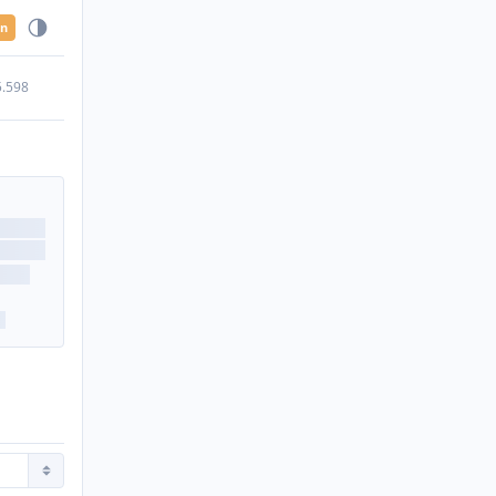
en
5.598