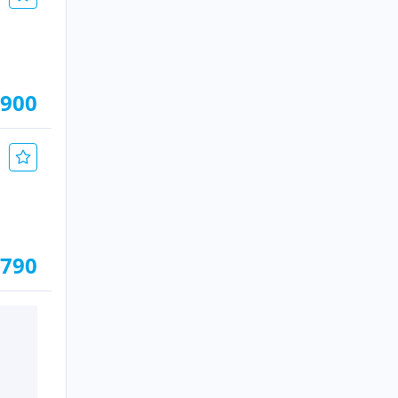
.900
.790