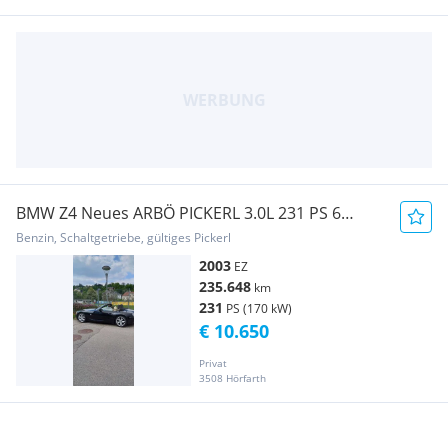
BMW Z4 Neues ARBÖ PICKERL 3.0L 231 PS 6
Schaltung
Benzin, Schaltgetriebe, gültiges Pickerl
2003
EZ
235.648
km
231
PS (170 kW)
€ 10.650
Privat
3508 Hörfarth