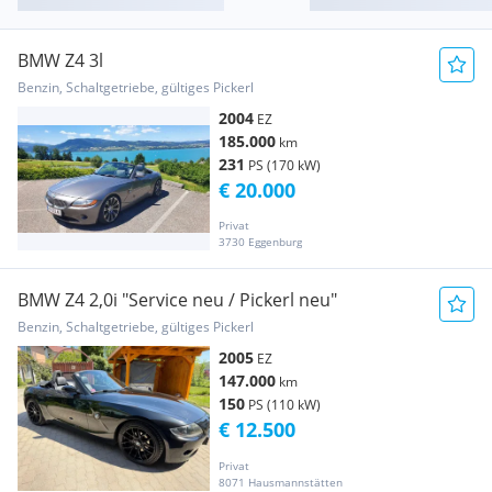
BMW Z4 3l
Benzin, Schaltgetriebe, gültiges Pickerl
2004
EZ
185.000
km
231
PS (170 kW)
€ 20.000
Privat
3730 Eggenburg
BMW Z4 2,0i "Service neu / Pickerl neu"
Benzin, Schaltgetriebe, gültiges Pickerl
2005
EZ
147.000
km
150
PS (110 kW)
€ 12.500
Privat
8071 Hausmannstätten