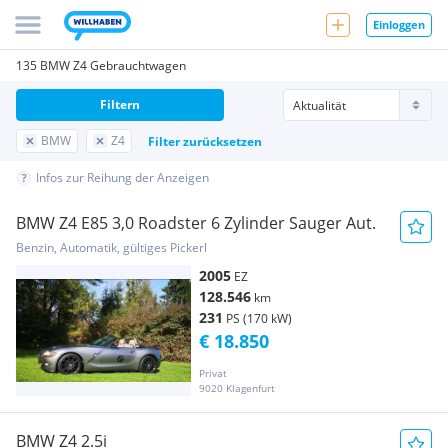
Einloggen
135 BMW Z4 Gebrauchtwagen
Filtern
BMW
Z4
Filter zurücksetzen
Infos zur Reihung der Anzeigen
BMW Z4 E85 3,0 Roadster 6 Zylinder Sauger Aut.
Benzin, Automatik, gültiges Pickerl
2005
EZ
128.546
km
231
PS (170 kW)
€ 18.850
Privat
9020 Klagenfurt
BMW Z4 2.5i