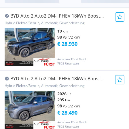
BYD Atto 2 Atto2 DM-i PHEV 18kWh Boost
Österreich Paket
Hybrid Elektro/Benzin, Automatik, Gewährleistung
19
km
98
PS (72 kW)
€ 28.930
Autohaus Fürst GmbH
7502 Unterwart
BYD Atto 2 Atto2 DM-i PHEV 18kWh Boost
Österreich Paket
Hybrid Elektro/Benzin, Automatik, Gewährleistung
2026
EZ
295
km
98
PS (72 kW)
€ 28.490
Autohaus Fürst GmbH
7502 Unterwart