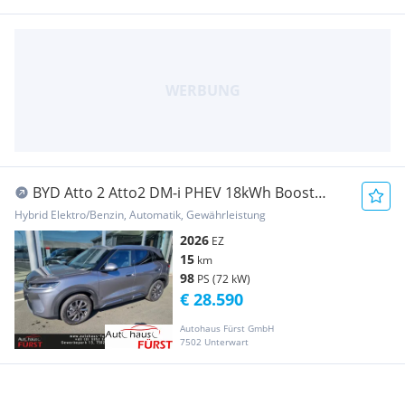
BYD Atto 2 Atto2 DM-i PHEV 18kWh Boost
Österreich Paket
Hybrid Elektro/Benzin, Automatik, Gewährleistung
2026
EZ
15
km
98
PS (72 kW)
€ 28.590
Autohaus Fürst GmbH
7502 Unterwart