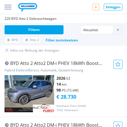
Einloggen
220 BYD Atto 2 Gebrauchtwagen
Filtern
BYD
Atto 2
Filter zurücksetzen
Infos zur Reihung der Anzeigen
BYD Atto 2 Atto2 DM-i PHEV 18kWh Boost
Österreich Paket
Hybrid Elektro/Benzin, Automatik, Gewährleistung
2026
EZ
14
km
98
PS (72 kW)
€ 28.730
Autohaus Fürst GmbH
7502 Unterwart
BYD Atto 2 Atto2 DM-i PHEV 18kWh Boost