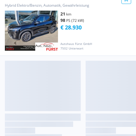
Österreich Paket
Hybrid Elektro/Benzin, Automatik, Gewährleistung
21
km
98
PS (72 kW)
€ 28.930
Autohaus Fürst GmbH
7502 Unterwart