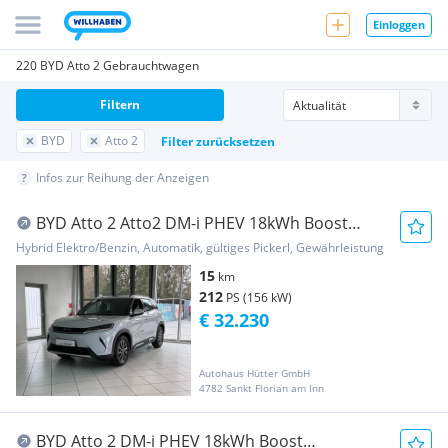
Einloggen
220 BYD Atto 2 Gebrauchtwagen
Filtern
BYD
Atto 2
Filter zurücksetzen
Infos zur Reihung der Anzeigen
BYD Atto 2 Atto2 DM-i PHEV 18kWh Boost
Österreich Paket
Hybrid Elektro/Benzin, Automatik, gültiges Pickerl, Gewährleistung
15
km
212
PS (156 kW)
€ 32.230
Autohaus Hütter GmbH
4782 Sankt Florian am Inn
BYD Atto 2 DM-i PHEV 18kWh Boost