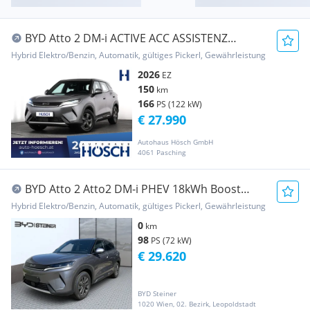
BYD Atto 2 DM-i ACTIVE ACC ASSISTENZ
KAMERA SCHNÄPPCHEN
Hybrid Elektro/Benzin, Automatik, gültiges Pickerl, Gewährleistung
2026
EZ
150
km
166
PS (122 kW)
€ 27.990
Autohaus Hösch GmbH
4061 Pasching
BYD Atto 2 Atto2 DM-i PHEV 18kWh Boost
Österreich Paket - ...
Hybrid Elektro/Benzin, Automatik, gültiges Pickerl, Gewährleistung
0
km
98
PS (72 kW)
€ 29.620
BYD Steiner
1020 Wien, 02. Bezirk, Leopoldstadt