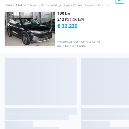
Österreich Paket
Hybrid Elektro/Benzin, Automatik, gültiges Pickerl, Gewährleistung, Garantie
100
km
212
PS (156 kW)
€ 32.230
Hirschmugl Ges.m.b.H. & Co KG
8483 Deutsch Goritz