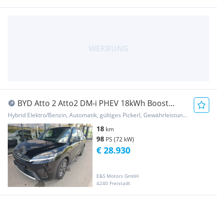
BYD Atto 2 Atto2 DM-i PHEV 18kWh Boost
Österreich Paket
Hybrid Elektro/Benzin, Automatik, gültiges Pickerl, Gewährleistung, Garantie
18
km
98
PS (72 kW)
€ 28.930
E&S Motors GmbH
4240 Freistadt