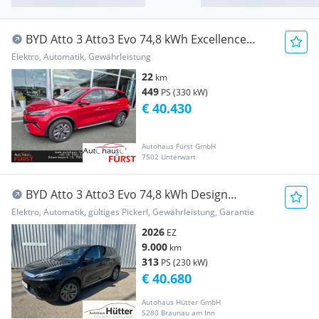
BYD Atto 3 Atto3 Evo 74,8 kWh Excellence
Österreich Paket AWD
Elektro, Automatik, Gewährleistung
22
km
449
PS (330 kW)
€ 40.430
Autohaus Fürst GmbH
7502 Unterwart
BYD Atto 3 Atto3 Evo 74,8 kWh Design
Österreich Paket RWD
Elektro, Automatik, gültiges Pickerl, Gewährleistung, Garantie
2026
EZ
9.000
km
313
PS (230 kW)
€ 40.680
Autohaus Hütter GmbH
5280 Braunau am Inn