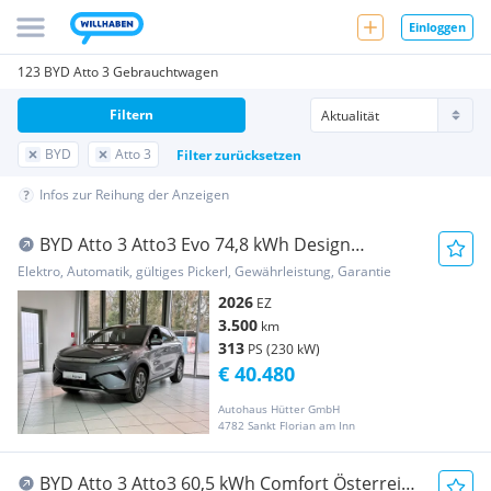
Einloggen
123 BYD Atto 3 Gebrauchtwagen
Filtern
BYD
Atto 3
Filter zurücksetzen
Infos zur Reihung der Anzeigen
BYD Atto 3 Atto3 Evo 74,8 kWh Design
Österreich Paket RWD
Elektro, Automatik, gültiges Pickerl, Gewährleistung, Garantie
2026
EZ
3.500
km
313
PS (230 kW)
€ 40.480
Autohaus Hütter GmbH
4782 Sankt Florian am Inn
BYD Atto 3 Atto3 60,5 kWh Comfort Österreich