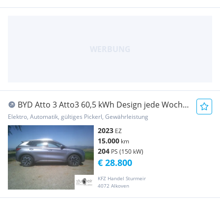
BYD Atto 3 Atto3 60,5 kWh Design jede Woche
gibts Neue in ...
Elektro, Automatik, gültiges Pickerl, Gewährleistung
2023
EZ
15.000
km
204
PS (150 kW)
€ 28.800
KFZ Handel Sturmeir
4072 Alkoven