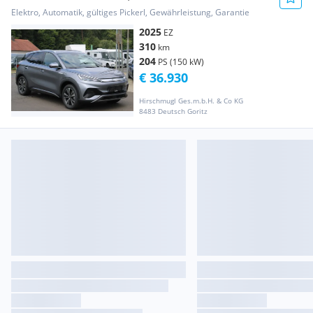
Paket
Elektro, Automatik, gültiges Pickerl, Gewährleistung, Garantie
2025
EZ
310
km
204
PS (150 kW)
€ 36.930
Hirschmugl Ges.m.b.H. & Co KG
8483 Deutsch Goritz