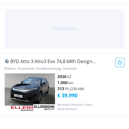
BYD Atto 3 Atto3 Evo 74,8 kWh Design
Österreich Paket RWD
Elektro, Automatik, Gewährleistung, Garantie
2026
EZ
1.000
km
313
PS (230 kW)
€ 39.990
Manfred Ellensohn GmbH
6830 Rankweil