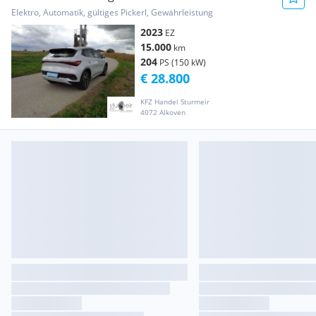
Atlantisblaumet. mit ...
Elektro, Automatik, gültiges Pickerl, Gewährleistung
2023
EZ
15.000
km
204
PS (150 kW)
€ 28.800
KFZ Handel Sturmeir
4072 Alkoven