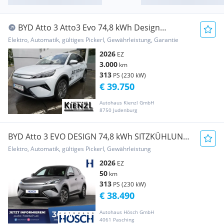
BYD Atto 3 Atto3 Evo 74,8 kWh Design
Österreich Paket RWD
Elektro, Automatik, gültiges Pickerl, Gewährleistung, Garantie
2026
EZ
3.000
km
313
PS (230 kW)
€ 39.750
Autohaus Kienzl GmbH
8750 Judenburg
BYD Atto 3 EVO DESIGN 74,8 kWh SITZKÜHLUNG
360° ASS...
Elektro, Automatik, gültiges Pickerl, Gewährleistung
2026
EZ
50
km
313
PS (230 kW)
€ 38.490
Autohaus Hösch GmbH
4061 Pasching