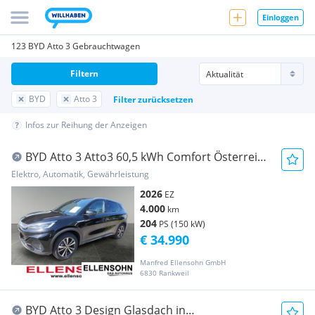
Einloggen
123 BYD Atto 3 Gebrauchtwagen
Filtern
BYD
Atto 3
Filter zurücksetzen
Infos zur Reihung der Anzeigen
BYD Atto 3 Atto3 60,5 kWh Comfort Österreich
Paket
Elektro, Automatik, Gewährleistung
2026
EZ
4.000
km
204
PS (150 kW)
€ 34.990
Manfred Ellensohn GmbH
6830 Rankweil
BYD Atto 3 Design Glasdach in