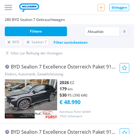
Einloggen
280 BYD Sealion 7 Gebrauchtwagen
Filtern
BYD
Sealion 7
Filter zurücksetzen
Infos zur Reihung der Anzeigen
BYD Sealion 7 Excellence Österreich Paket 91.5
kWh AWD
Elektro, Automatik, Gewährleistung
2026
EZ
179
km
530
PS (390 kW)
€ 48.990
Autohaus Fürst GmbH
7502 Unterwart
BYD Sealion 7 Excellence Österreich Paket 91.5