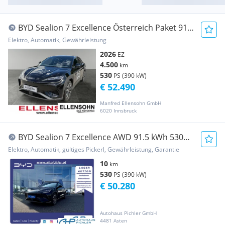
BYD Sealion 7 Excellence Österreich Paket 91.5
kWh AWD
Elektro, Automatik, Gewährleistung
2026
EZ
4.500
km
530
PS (390 kW)
€ 52.490
Manfred Ellensohn GmbH
6020 Innsbruck
BYD Sealion 7 Excellence AWD 91.5 kWh 530PS
LEASING...
Elektro, Automatik, gültiges Pickerl, Gewährleistung, Garantie
10
km
530
PS (390 kW)
€ 50.280
Autohaus Pichler GmbH
4481 Asten