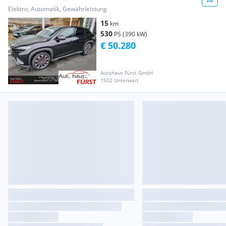
kWh AWD
Elektro, Automatik, Gewährleistung
15
km
530
PS (390 kW)
€ 50.280
Autohaus Fürst GmbH
7502 Unterwart