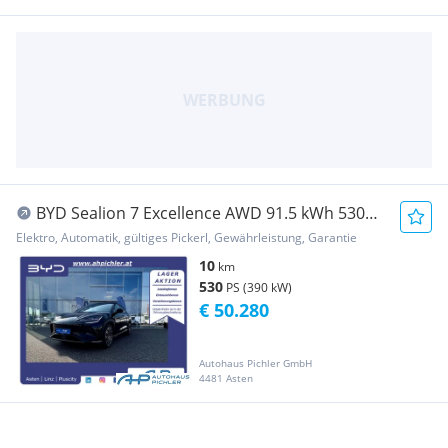
BYD Sealion 7 Excellence AWD 91.5 kWh 530PS
LEASING...
Elektro, Automatik, gültiges Pickerl, Gewährleistung, Garantie
10
km
530
PS (390 kW)
€ 50.280
Autohaus Pichler GmbH
4481 Asten