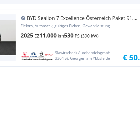
BYD Sealion 7 Excellence Österreich Paket 91.5
kWh AWD
Elektro, Automatik, gültiges Pickerl, Gewährleistung
2025
11.000
530
EZ
km
PS (390 kW)
Slawitscheck AutohandelsgmbH
€ 50
3304 St. Georgen am Ybbsfelde