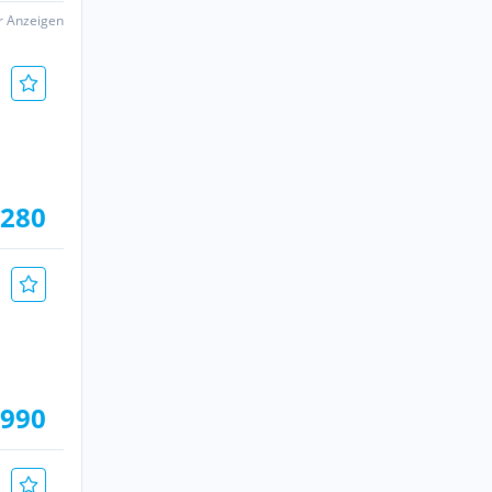
er Anzeigen
.280
.990