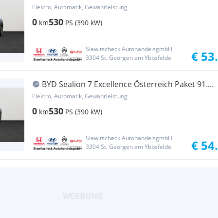
kWh AWD
Elektro, Automatik, Gewährleistung
0
530
km
PS (390 kW)
Slawitscheck AutohandelsgmbH
€ 53
3304 St. Georgen am Ybbsfelde
BYD Sealion 7 Excellence Österreich Paket 91.5
kWh AWD
Elektro, Automatik, Gewährleistung
0
530
km
PS (390 kW)
Slawitscheck AutohandelsgmbH
€ 54
3304 St. Georgen am Ybbsfelde