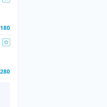
.180
.280