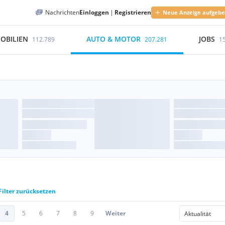
Nachrichten
Einloggen
|
Registrieren
Neue Anzeige aufgeb
OBILIEN
AUTO & MOTOR
JOBS
112.789
207.281
1
Filter zurücksetzen
4
5
6
7
8
9
Weiter