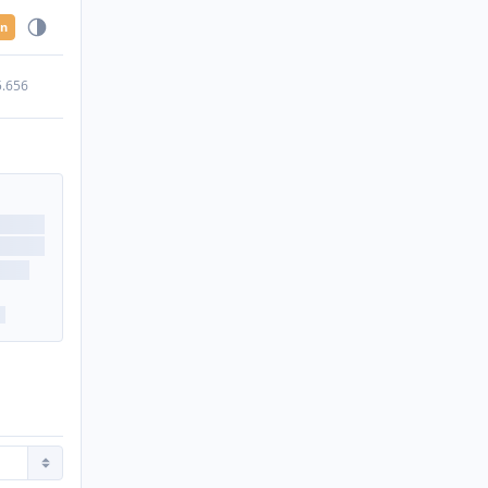
en
5.656