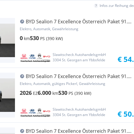
Infos zur Reihung d
BYD Sealion 7 Excellence Österreich Paket 91.5
kWh AWD
Elektro, Automatik, Gewährleistung
0
530
km
PS (390 kW)
Slawitscheck AutohandelsgmbH
€ 54
3304 St. Georgen am Ybbsfelde
BYD Sealion 7 Excellence Österreich Paket 91.5
kWh AWD
Elektro, Automatik, gültiges Pickerl, Gewährleistung
2026
6.000
530
EZ
km
PS (390 kW)
Slawitscheck AutohandelsgmbH
€ 50
3304 St. Georgen am Ybbsfelde
BYD Sealion 7 Excellence Österreich Paket 91.5