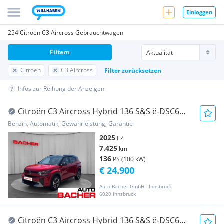
Einloggen
254 Citroën C3 Aircross Gebrauchtwagen
Filtern
Citroën
C3 Aircross
Filter zurücksetzen
Infos zur Reihung der Anzeigen
Citroën C3 Aircross Hybrid 136 S&S ë-DSC6
MAX
Benzin, Automatik, Gewährleistung, Garantie
2025
EZ
7.425
km
136
PS (100 kW)
€ 24.900
Auto Bacher GmbH - Innsbruck
6020 Innsbruck
Citroën C3 Aircross Hybrid 136 S&S ë-DSC6