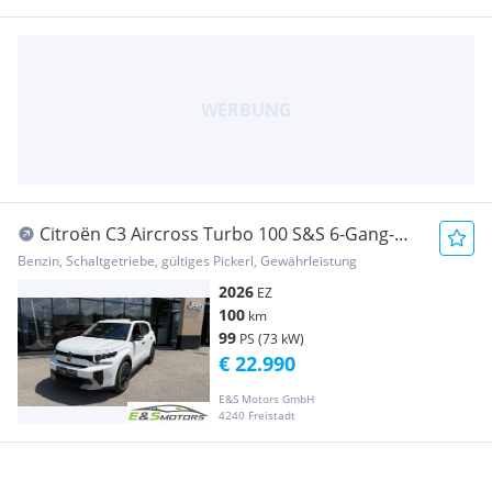
Citroën C3 Aircross Turbo 100 S&S 6-Gang-
Manuell Collec...
Benzin, Schaltgetriebe, gültiges Pickerl, Gewährleistung
2026
EZ
100
km
99
PS (73 kW)
€ 22.990
E&S Motors GmbH
4240 Freistadt