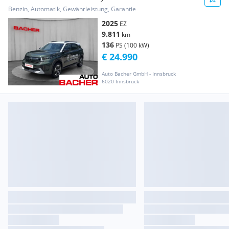
MAX
Benzin, Automatik, Gewährleistung, Garantie
2025
EZ
9.811
km
136
PS (100 kW)
€ 24.990
Auto Bacher GmbH - Innsbruck
6020 Innsbruck