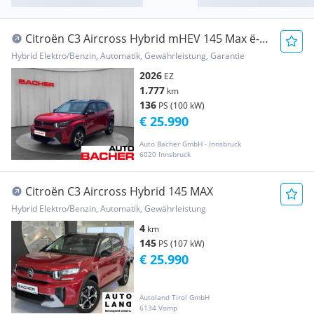
Citroën C3 Aircross Hybrid mHEV 145 Max ë-
DSC6
Hybrid Elektro/Benzin, Automatik, Gewährleistung, Garantie
2026
EZ
1.777
km
136
PS (100 kW)
€ 25.990
Auto Bacher GmbH - Innsbruck
6020 Innsbruck
Citroën C3 Aircross Hybrid 145 MAX
Hybrid Elektro/Benzin, Automatik, Gewährleistung
4
km
145
PS (107 kW)
€ 25.990
Autoland Tirol GmbH
6134 Vomp