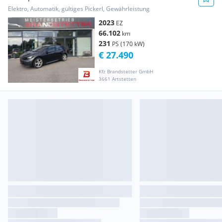
Elektro, Automatik, gültiges Pickerl, Gewährleistung
2023
EZ
66.102
km
231
PS (170 kW)
€ 27.490
Kfz Brandstetter GmbH
3661 Artstetten