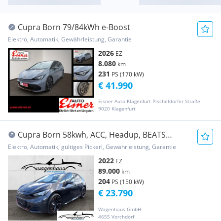
Cupra Born 79/84kWh e-Boost
Elektro, Automatik, Gewährleistung, Garantie
2026
EZ
8.080
km
231
PS (170 kW)
€ 41.990
Eisner Auto Klagenfurt Pischeldorfer Straße
9020 Klagenfurt
Cupra Born 58kwh, ACC, Headup, BEATS
Soundsystem, Akk...
Elektro, Automatik, gültiges Pickerl, Gewährleistung, Garantie
2022
EZ
89.000
km
204
PS (150 kW)
€ 23.790
Wagenhaus GmbH
4655 Vorchdorf