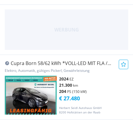
Cupra Born 58/62 kWh *VOLL-LED MIT FLA /
VIRTUELL / N...
Elektro, Automatik, gültiges Pickerl, Gewährleistung
2024
EZ
21.300
km
204
PS (150 kW)
€ 27.480
Herbert Seidl Autohaus GmbH
8200 Hofstätten an der Raab