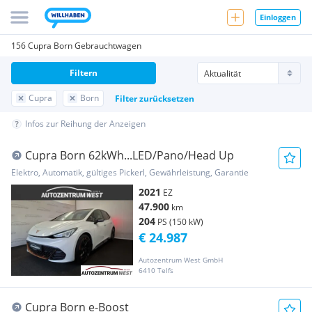
Einloggen
156 Cupra Born Gebrauchtwagen
Filtern
Cupra
Born
Filter zurücksetzen
Infos zur Reihung der Anzeigen
Cupra Born 62kWh...LED/Pano/Head Up
Elektro, Automatik, gültiges Pickerl, Gewährleistung, Garantie
2021
EZ
47.900
km
204
PS (150 kW)
€ 24.987
Autozentrum West GmbH
6410 Telfs
Cupra Born e-Boost