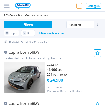
Einloggen
156 Cupra Born Gebrauchtwagen
Filtern
Cupra
Born
Filter zurücksetzen
Infos zur Reihung der Anzeigen
Cupra Born 58kWh
Elektro, Automatik, Gewährleistung, Garantie
2023
EZ
44.006
km
204
PS (150 kW)
€ 24.900
ecarso GmbH
1160 Wien, 16. Bezirk, Ottakring
Cupra Born 58kWh