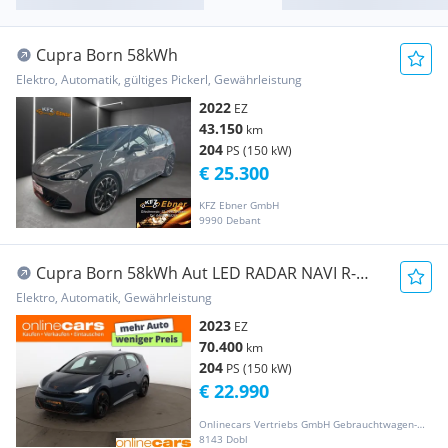
Cupra Born 58kWh
Elektro, Automatik, gültiges Pickerl, Gewährleistung
2022
EZ
43.150
km
204
PS (150 kW)
€ 25.300
KFZ Ebner GmbH
9990 Debant
Cupra Born 58kWh Aut LED RADAR NAVI R-
CAM ASSIST PDC
Elektro, Automatik, Gewährleistung
2023
EZ
70.400
km
204
PS (150 kW)
€ 22.990
Onlinecars Vertriebs GmbH Gebrauchtwagen-Outlet  Werkstätte  Spenglerei  Lackiererei
8143 Dobl