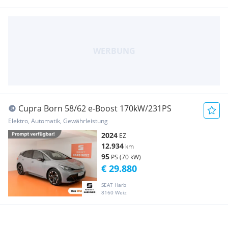
Cupra Born 58/62 e-Boost 170kW/231PS
Elektro, Automatik, Gewährleistung
2024
EZ
12.934
km
95
PS (70 kW)
€ 29.880
SEAT Harb
8160 Weiz