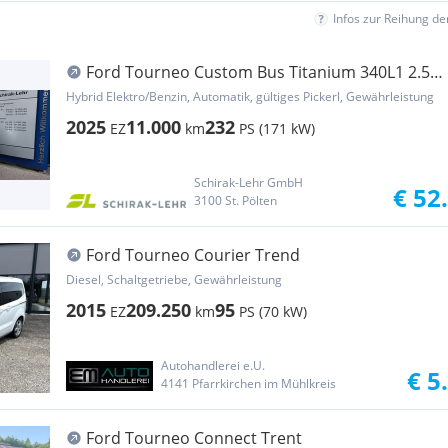
Infos zur Reihung d
Ford Tourneo Custom Bus Titanium 340L1 2.5L
PHEV 233...
Hybrid Elektro/Benzin, Automatik, gültiges Pickerl, Gewährleistung
2025
11.000
232
EZ
km
PS (171 kW)
Schirak-Lehr GmbH
€ 52
3100 St. Pölten
Ford Tourneo Courier Trend
Diesel, Schaltgetriebe, Gewährleistung
2015
209.250
95
EZ
km
PS (70 kW)
Autohandlerei e.U.
€ 5
4141 Pfarrkirchen im Mühlkreis
Ford Tourneo Connect Trent