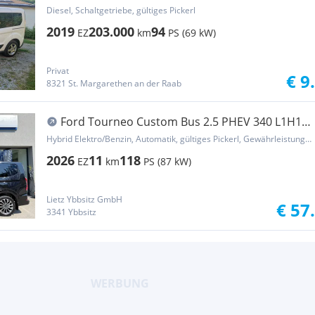
Diesel, Schaltgetriebe, gültiges Pickerl
2019
203.000
94
EZ
km
PS (69 kW)
Privat
€ 9
8321 St. Margarethen an der Raab
Ford Tourneo Custom Bus 2.5 PHEV 340 L1H1
FWD Titani...
Hybrid Elektro/Benzin, Automatik, gültiges Pickerl, Gewährleistung, Garantie
2026
11
118
EZ
km
PS (87 kW)
Lietz Ybbsitz GmbH
€ 57
3341 Ybbsitz