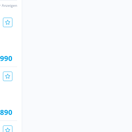
er Anzeigen
.990
.890