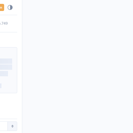
en
5.749