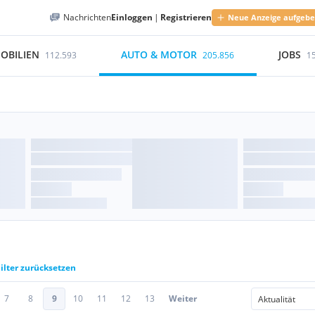
Nachrichten
Einloggen
|
Registrieren
Neue Anzeige aufgeb
OBILIEN
AUTO & MOTOR
JOBS
112.593
205.856
1
ilter zurücksetzen
7
8
9
10
11
12
13
Weiter