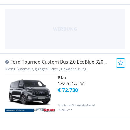
Ford Tourneo Custom Bus 2,0 EcoBlue 320
L2H1 AWD Tit...
Diesel, Automatik, gültiges Pickerl, Gewährleistung
0
km
170
PS (125 kW)
€ 72.730
Autohaus Gaberszik GmbH
8020 Graz