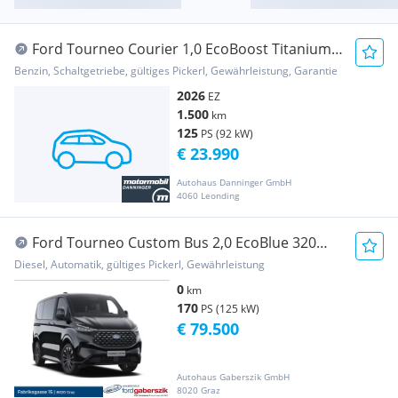
Ford Tourneo Courier 1,0 EcoBoost Titanium
Tageszula...
Benzin, Schaltgetriebe, gültiges Pickerl, Gewährleistung, Garantie
2026
EZ
1.500
km
125
PS (92 kW)
€ 23.990
Autohaus Danninger GmbH
4060 Leonding
Ford Tourneo Custom Bus 2,0 EcoBlue 320
L2H1 AWD Tit...
Diesel, Automatik, gültiges Pickerl, Gewährleistung
0
km
170
PS (125 kW)
€ 79.500
Autohaus Gaberszik GmbH
8020 Graz