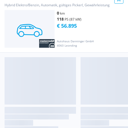
FWD Active...
Hybrid Elektro/Benzin, Automatik, gültiges Pickerl, Gewährleistung
0
km
118
PS (87 kW)
€ 56.895
Autohaus Danninger GmbH
4060 Leonding