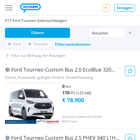
Einloggen
615 Ford Tourneo Gebrauchtwagen
Filtern
Ford
Tourneo
Filter zurücksetzen
Infos zur Reihung der Anzeigen
Ford Tourneo Custom Bus 2,0 EcoBlue 320
L2H1 AWD Tit...
Diesel, Automatik, gültiges Pickerl, Gewährleistung
0
km
170
PS (125 kW)
€ 78.900
Autohaus Gaberszik GmbH
8020 Graz
Ford Tourneo Custom Bus 2.5 PHEV 340 L1H1