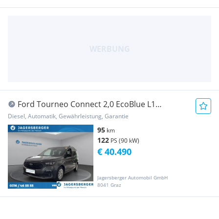
Ford Tourneo Connect 2,0 EcoBlue L1
Titanium Aut.
Diesel, Automatik, Gewährleistung, Garantie
95
km
122
PS (90 kW)
€ 40.490
Jagersberger Automobil GmbH
8041 Graz