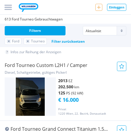
Einloggen
613 Ford Tourneo Gebrauchtwagen
Filtern
Ford
Tourneo
Filter zurücksetzen
Infos zur Reihung der Anzeigen
Ford Tourneo Custom L2H1 / Camper
Diesel, Schaltgetriebe, gültiges Pickerl
2013
EZ
202.500
km
125
PS (92 kW)
€ 16.000
Privat
1220 Wien, 22. Bezirk, Donaustadt
Ford Tourneo Grand Connect Titanium 1,5