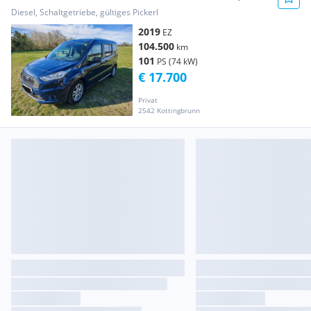
TDCi L1
Diesel, Schaltgetriebe, gültiges Pickerl
2019
EZ
104.500
km
101
PS (74 kW)
€ 17.700
Privat
2542 Kottingbrunn