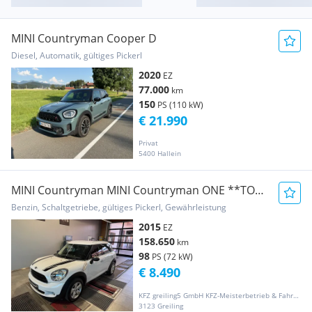
MINI Countryman Cooper D
Diesel, Automatik, gültiges Pickerl
2020
EZ
77.000
km
150
PS (110 kW)
€ 21.990
Privat
5400 Hallein
MINI Countryman MINI Countryman ONE **TOP
Zustand**
Benzin, Schaltgetriebe, gültiges Pickerl, Gewährleistung
2015
EZ
158.650
km
98
PS (72 kW)
€ 8.490
KFZ greiling5 GmbH KFZ-Meisterbetrieb & Fahrzeughandel
3123 Greiling