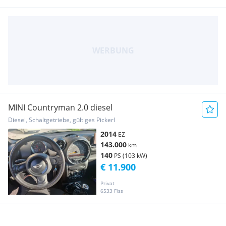
MINI Countryman 2.0 diesel
Diesel, Schaltgetriebe, gültiges Pickerl
2014
EZ
143.000
km
140
PS (103 kW)
€ 11.900
Privat
6533 Fiss