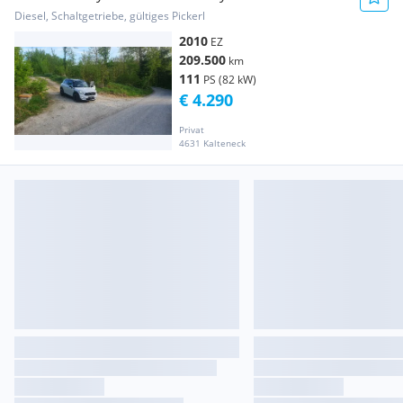
ALL4 ALLRAD
Diesel, Schaltgetriebe, gültiges Pickerl
2010
EZ
209.500
km
111
PS (82 kW)
€ 4.290
Privat
4631 Kalteneck