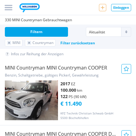
Einloggen
330 MINI Countryman Gebrauchtwagen
Filtern
MINI
Countryman
Filter zurücksetzen
Infos zur Reihung der Anzeigen
MINI Countryman MINI Countryman COOPER
Benzin, Schaltgetriebe, gültiges Pickerl, Gewährleistung
2017
EZ
100.000
km
122
PS (90 kW)
€ 11.490
KFZ Technik Christian Schwab GmbH
5500 Bischofshofen
MINI Countryman MINI Countryman COOPER D