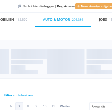
Nachrichten
Einloggen
|
Registrieren
Neue Anzeige aufgeb
OBILIEN
AUTO & MOTOR
JOBS
112.570
206.386
1
Filter zurücksetzen
5
6
7
8
9
10
11
Weiter