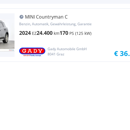
MINI Countryman C
Benzin, Automatik, Gewährleistung, Garantie
2024
24.400
170
EZ
km
PS (125 kW)
Gady Automobile GmbH
€ 36
8041 Graz