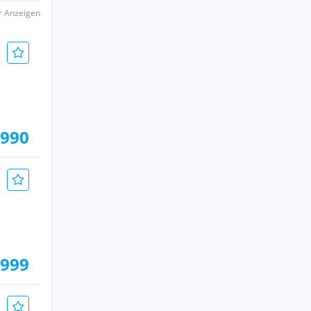
er Anzeigen
.990
.999