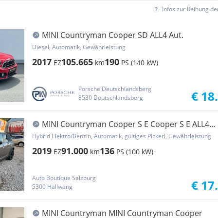
Infos zur Reihung d
MINI Countryman Cooper SD ALL4 Aut.
Diesel, Automatik, Gewährleistung
2017
105.665
190
EZ
km
PS (140 kW)
Porsche Deutschlandsberg
€ 18
8530 Deutschlandsberg
MINI Countryman Cooper S E Cooper S E ALL4
EURO 6d-TE
Hybrid Elektro/Benzin, Automatik, gültiges Pickerl, Gewährleistung
2019
91.000
136
EZ
km
PS (100 kW)
Auto Boutique Salzburg
€ 17
5300 Hallwang
MINI Countryman MINI Countryman Cooper