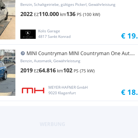
Benzin, Schaltgetriebe, gültiges Pickerl, Gewährleistung
2022
110.000
136
EZ
km
PS (100 kW)
Kolis Garage
€ 19
4817 Sankt Konrad
MINI Countryman MINI Countryman One Aut.
Panorama, Sitzheizung,...
Benzin, Automatik, Gewährleistung
2019
64.816
102
EZ
km
PS (75 kW)
MEYER-HAFNER GmbH
€ 18
9020 Klagenfurt