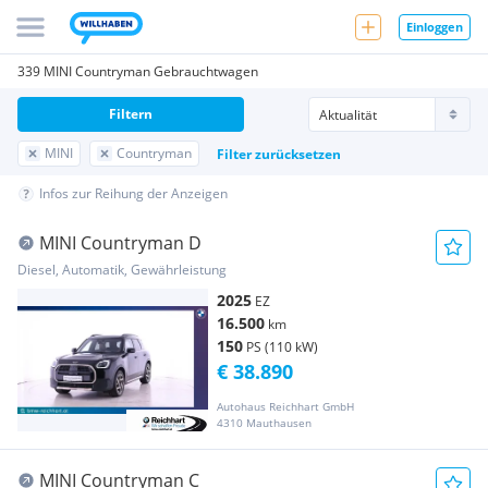
Einloggen
339 MINI Countryman Gebrauchtwagen
Filtern
MINI
Countryman
Filter zurücksetzen
Infos zur Reihung der Anzeigen
MINI Countryman D
Diesel, Automatik, Gewährleistung
2025
EZ
16.500
km
150
PS (110 kW)
€ 38.890
Autohaus Reichhart GmbH
4310 Mauthausen
MINI Countryman C