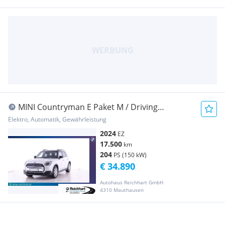
MINI Countryman E Paket M / Driving
Assistant / HUD ...
Elektro, Automatik, Gewährleistung
2024
EZ
17.500
km
204
PS (150 kW)
€ 34.890
Autohaus Reichhart GmbH
4310 Mauthausen