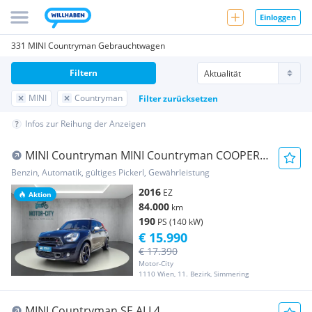
Einloggen
331 MINI Countryman Gebrauchtwagen
Filtern
MINI
Countryman
Filter zurücksetzen
Infos zur Reihung der Anzeigen
MINI Countryman MINI Countryman COOPER S
ALL4 Aut.
Benzin, Automatik, gültiges Pickerl, Gewährleistung
2016
EZ
Aktion
84.000
km
190
PS (140 kW)
€ 15.990
€ 17.390
Motor-City
1110 Wien, 11. Bezirk, Simmering
MINI Countryman SE ALL4