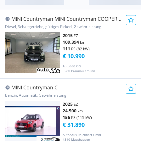
MINI Countryman MINI Countryman COOPER
D
Diesel, Schaltgetriebe, gültiges Pickerl, Gewährleistung
2015
EZ
109.394
km
111
PS (82 kW)
€ 10.990
Auto360 OG
5280 Braunau am Inn
MINI Countryman C
Benzin, Automatik, Gewährleistung
2025
EZ
24.500
km
156
PS (115 kW)
€ 31.890
Autohaus Reichhart GmbH
4310 Mauthausen