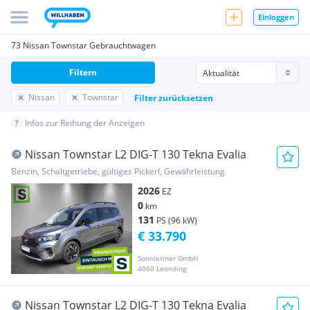
Einloggen
73 Nissan Townstar Gebrauchtwagen
Filtern
Nissan
Townstar
Filter zurücksetzen
Infos zur Reihung der Anzeigen
Nissan Townstar L2 DIG-T 130 Tekna Evalia
Benzin, Schaltgetriebe, gültiges Pickerl, Gewährleistung
2026
EZ
0
km
131
PS (96 kW)
€ 33.790
Sonnleitner GmbH
4060 Leonding
Nissan Townstar L2 DIG-T 130 Tekna Evalia