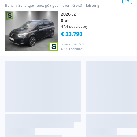
Benzin, Schaltgetriebe, gültiges Pickerl, Gewährleistung
2026
EZ
0
km
131
PS (96 kW)
€ 33.790
Sonnleitner GmbH
4060 Leonding