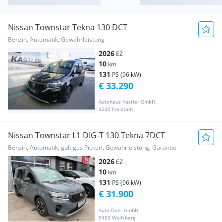
Nissan Townstar Tekna 130 DCT
Benzin, Automatik, Gewährleistung
2026
EZ
10
km
131
PS (96 kW)
€ 33.290
Autohaus Kastler GmbH.
4240 Freistadt
Nissan Townstar L1 DIG-T 130 Tekna 7DCT
Benzin, Automatik, gültiges Pickerl, Gewährleistung, Garantie
2026
EZ
10
km
131
PS (96 kW)
€ 31.900
Auto Dohr GmbH
9400 Wolfsberg