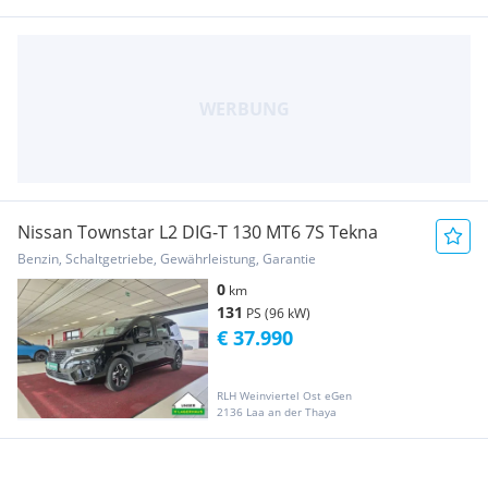
Nissan Townstar L2 DIG-T 130 MT6 7S Tekna
Benzin, Schaltgetriebe, Gewährleistung, Garantie
0
km
131
PS (96 kW)
€ 37.990
RLH Weinviertel Ost eGen
2136 Laa an der Thaya