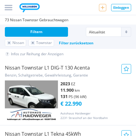
Einloggen
73 Nissan Townstar Gebrauchtwagen
Filtern
Nissan
Townstar
Filter zurücksetzen
Infos zur Reihung der Anzeigen
Nissan Townstar L1 DIG-T 130 Acenta
Benzin, Schaltgetriebe, Gewährleistung, Garantie
2023
EZ
11.900
km
131
PS (96 kW)
€ 22.990
Autohaus Haidweger
2231 Strasshof an der Nordbahn
Nissan Townstar L1 Tekna 45kWh