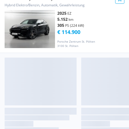
Hybrid Elektro/Benzin, Automatik, Gewährleistung
2025
EZ
5.152
km
305
PS (224 kW)
€ 114.900
Porsche Zentrum St. Pölten
3100 St. Pölten