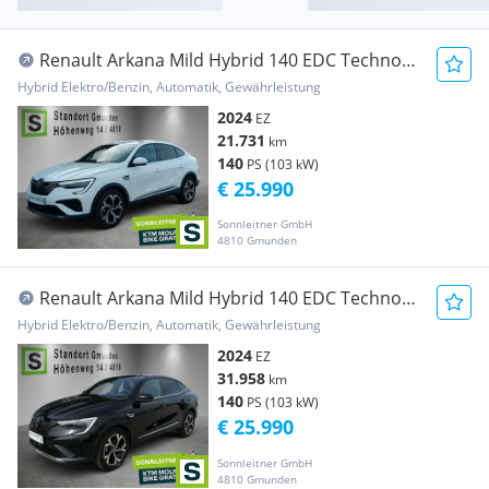
Renault Arkana Mild Hybrid 140 EDC Techno
Aut.
Hybrid Elektro/Benzin, Automatik, Gewährleistung
2024
EZ
21.731
km
140
PS (103 kW)
€ 25.990
Sonnleitner GmbH
4810 Gmunden
Renault Arkana Mild Hybrid 140 EDC Techno
Aut.
Hybrid Elektro/Benzin, Automatik, Gewährleistung
2024
EZ
31.958
km
140
PS (103 kW)
€ 25.990
Sonnleitner GmbH
4810 Gmunden