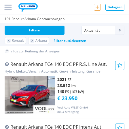
Einloggen
191 Renault Arkana Gebrauchtwagen
Filtern
Renault
Arkana
Filter zurücksetzen
Infos zur Reihung der Anzeigen
Renault Arkana TCe 140 EDC PF R.S. Line Aut.
Hybrid Elektro/Benzin, Automatik, Gewährleistung, Garantie
2021
EZ
23.512
km
140
PS (103 kW)
€ 23.950
Vogl Auto WEST GmbH
8054 Straßgang
Renault Arkana TCe 140 EDC PF Intens Aut.