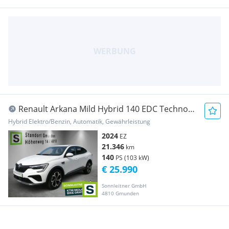
Renault Arkana Mild Hybrid 140 EDC Techno
Aut.
Hybrid Elektro/Benzin, Automatik, Gewährleistung
2024
EZ
21.346
km
140
PS (103 kW)
€ 25.990
Sonnleitner GmbH
4810 Gmunden