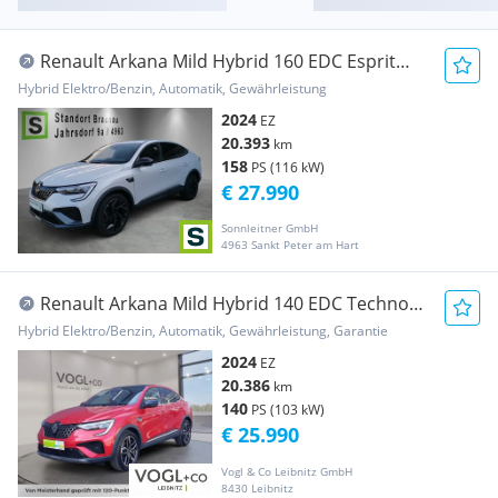
Renault Arkana Mild Hybrid 160 EDC Esprit
Alpine Aut.
Hybrid Elektro/Benzin, Automatik, Gewährleistung
2024
EZ
20.393
km
158
PS (116 kW)
€ 27.990
Sonnleitner GmbH
4963 Sankt Peter am Hart
Renault Arkana Mild Hybrid 140 EDC Techno
Aut.
Hybrid Elektro/Benzin, Automatik, Gewährleistung, Garantie
2024
EZ
20.386
km
140
PS (103 kW)
€ 25.990
Vogl & Co Leibnitz GmbH
8430 Leibnitz