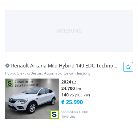
Renault Arkana Mild Hybrid 140 EDC Techno
Aut.
Hybrid Elektro/Benzin, Automatik, Gewährleistung
2024
EZ
24.700
km
140
PS (103 kW)
€ 25.990
Sonnleitner GmbH
4040 Linz