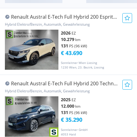
Renault Austral E-Tech Full Hybrid 200 Esprit
Alpine Aut.
Hybrid Elektro/Benzin, Automatik, Gewährleistung
2026
EZ
10.279
km
131
PS (96 kW)
€ 43.690
Sonnleitner Wien Liesing
1230 Wien, 23. Bezirk, Liesing
Renault Austral E-Tech Full Hybrid 200 Techno
Aut.
Hybrid Elektro/Benzin, Automatik, Gewährleistung
2025
EZ
12.000
km
131
PS (96 kW)
€ 35.290
Sonnleitner GmbH
4053 Haid