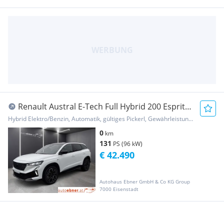
Renault Austral E-Tech Full Hybrid 200 Esprit
Alpine Aut.
Hybrid Elektro/Benzin, Automatik, gültiges Pickerl, Gewährleistung, Garantie
0
km
131
PS (96 kW)
€ 42.490
Autohaus Ebner GmbH & Co KG Group
7000 Eisenstadt