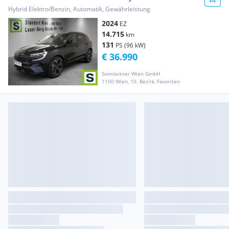
Esprit Al...
Hybrid Elektro/Benzin, Automatik, Gewährleistung
2024
EZ
14.715
km
131
PS (96 kW)
€ 36.990
Sonnleitner Wien GmbH
1100 Wien, 10. Bezirk, Favoriten