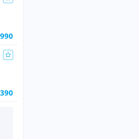
.990
.390