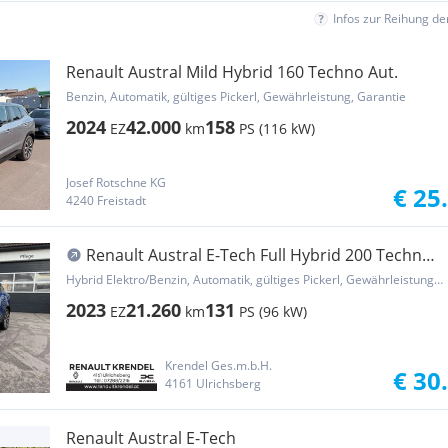
Infos zur Reihung d
Renault Austral Mild Hybrid 160 Techno Aut.
Benzin, Automatik, gültiges Pickerl, Gewährleistung, Garantie
2024
42.000
158
EZ
km
PS (116 kW)
Josef Rotschne KG
€ 25
4240 Freistadt
Renault Austral E-Tech Full Hybrid 200 Techno
Aut.
Hybrid Elektro/Benzin, Automatik, gültiges Pickerl, Gewährleistung, Garantie
2023
21.260
131
EZ
km
PS (96 kW)
Krendel Ges.m.b.H.
€ 30
4161 Ulrichsberg
Renault Austral E-Tech