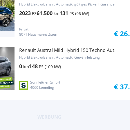
Hybrid Elektro/Benzin, Automatik, gültiges Pickerl, Garantie
2023
61.500
131
EZ
km
PS (96 kW)
Privat
€ 26
8071 Hausmannstätten
Renault Austral Mild Hybrid 150 Techno Aut.
Hybrid Elektro/Benzin, Automatik, Gewährleistung
0
148
km
PS (109 kW)
Sonnleitner GmbH
€ 37
4060 Leonding