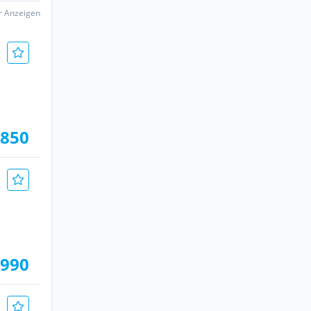
er Anzeigen
.850
.990