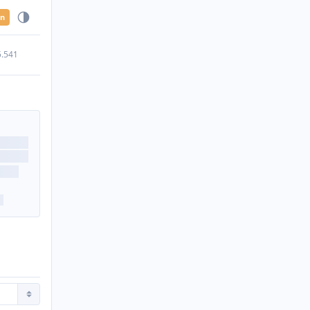
en
5.541