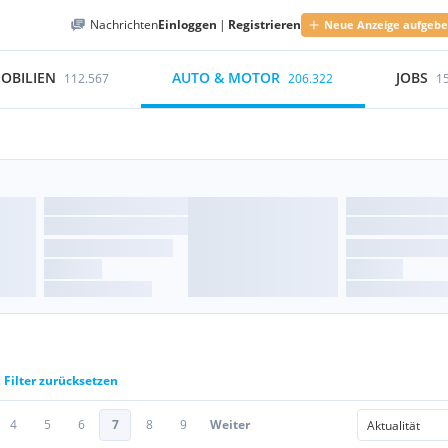
Nachrichten
Einloggen
|
Registrieren
Neue Anzeige aufgeb
OBILIEN
AUTO & MOTOR
JOBS
112.567
206.322
1
Filter zurücksetzen
4
5
6
7
8
9
Weiter