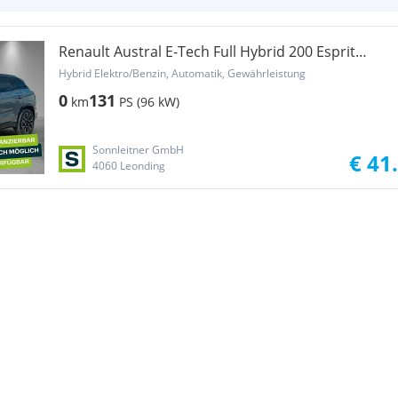
Renault Austral E-Tech Full Hybrid 200 Esprit
Alpine Aut.
Hybrid Elektro/Benzin, Automatik, Gewährleistung
0
131
km
PS (96 kW)
Sonnleitner GmbH
€ 41
4060 Leonding