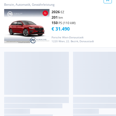
Benzin, Automatik, Gewährleistung
2026
EZ
201
km
150
PS (110 kW)
€ 31.490
Porsche Wien-Donaustadt
1220 Wien, 22. Bezirk, Donaustadt