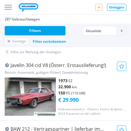
Einloggen
287 Gebrauchtwagen
Filtern
Sonstige
Filter zurücksetzen
Infos zur Reihung der Anzeigen
Javelin 304 cid V8 (Österr. Erstauslieferung!)
Benzin, Automatik, gültiges Pickerl, Gewährleistung
1973
EZ
32.900
km
150
PS (110 kW)
€ 29.990
Oldtimerverkauf.cc - Classics, Exotics & Sports Cars
8523 Frauental an der Laßnitz
BAW 212 - Vertragspartner | lieferbar im