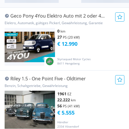
Geco Pony 4You Elektro Auto mit 2 oder 4
Sitzp...
Elektro, Automatik, gültiges Pickerl, Gewährleistung, Garantie
0
km
27
PS (20 kW)
€ 12.990
Styriaquad Motor Cycles
8411 Hengsberg
Riley 1.5 - One Point Five - Oldtimer
Benzin, Schaltgetriebe, Gewährleistung
1961
EZ
22.222
km
56
PS (41 kW)
€ 5.555
Händler
2334 Vösendorf