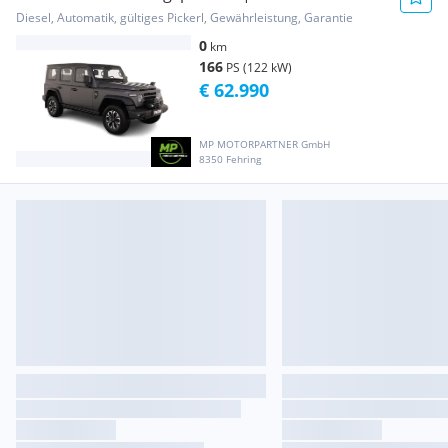
August...
Diesel, Automatik, gültiges Pickerl, Gewährleistung, Garantie
0
km
166
PS (122 kW)
€ 62.990
MP MOTORPARTNER GmbH
8350 Fehring